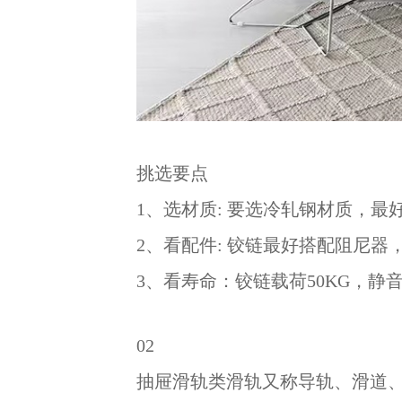
挑选要点
1、选材质: 要选冷轧钢材质，
2、看配件: 铰链最好搭配阻尼
3、看寿命：铰链载荷50KG，静
02
抽屉滑轨类滑轨又称导轨、滑道