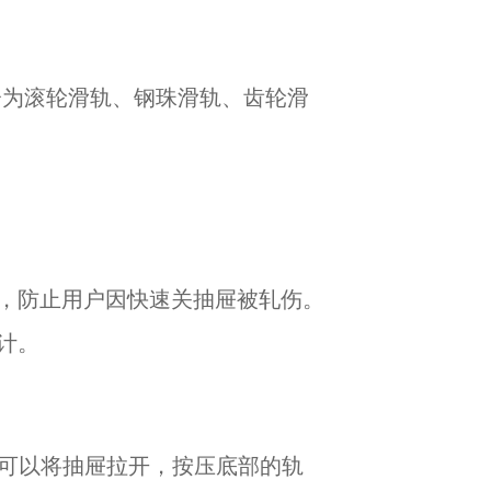
分为滚轮滑轨、钢珠滑轨、齿轮滑
，防止用户因快速关抽屉被轧伤。
计。
，可以将抽屉拉开，按压底部的轨