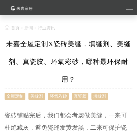
首页
>
新闻
>
行业资讯
未嘉全屋定制X瓷砖美缝，填缝剂、美缝
剂、真瓷胶、环氧彩砂，哪种最环保耐
用？
全屋定制
美缝剂
环氧彩砂
真瓷胶
填缝剂
瓷砖铺贴完后，我们都会考虑做美缝，一来可
杜绝藏灰，避免瓷缝发黄发黑，二来可保护瓷