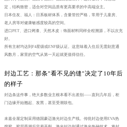
定，结构致密，适合对空间品质有更高要求的中高端业主。
日本住友、福人：日系板材体系，含量管控严格，常用于儿童房、
老人房等对健康敏感度较高的空间。
进口PET、进口烤漆、天然木皮：饰面材料同样全程溯源，不以次充
好。
所有主材均达到F4星级或ENF级认证。这意味着入住后无需刻意通
风数月，家里的空气从第一天起就更值得信任。
封边工艺：那条"看不见的缝"决定了10年后
的样子
封边条这件事，绝大多数业主根本看不出差别——直到几年后，柜
门边缘开始翘起、发黑，甚至受潮鼓包。
未嘉全屋定制采用德国豪迈激光封边生产线。传统封边使用EVA热
熔胶，胶层受潮后容易开裂。激光封边则通过激光热融技术，将封