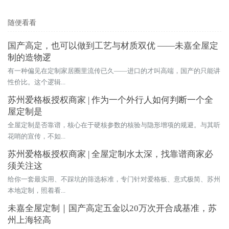
随便看看
国产高定，也可以做到工艺与材质双优 ——未嘉全屋定
制的造物逻
有一种偏见在定制家居圈里流传已久——进口的才叫高端，国产的只能讲
性价比。这个逻辑...
苏州爱格板授权商家 | 作为一个外行人如何判断一个全
屋定制是
全屋定制是否靠谱，核心在于硬核参数的核验与隐形增项的规避。与其听
花哨的宣传，不如...
苏州爱格板授权商家 | 全屋定制水太深，找靠谱商家必
须关注这
给你一套最实用、不踩坑的筛选标准，专门针对爱格板、意式极简、苏州
本地定制，照着看...
未嘉全屋定制｜国产高定五金以20万次开合成基准，苏
州上海轻高