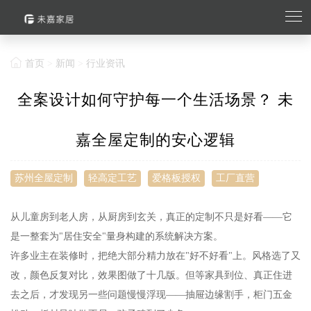
首页
>
新闻
>
行业资讯
全案设计如何守护每一个生活场景？ 未
嘉全屋定制的安心逻辑
苏州全屋定制
轻高定工艺
爱格板授权
工厂直营
从儿童房到老人房，从厨房到玄关，真正的定制不只是好看——它
是一整套为"居住安全"量身构建的系统解决方案。
许多业主在装修时，把绝大部分精力放在"好不好看"上。风格选了又
改，颜色反复对比，效果图做了十几版。但等家具到位、真正住进
去之后，才发现另一些问题慢慢浮现——抽屉边缘割手，柜门五金