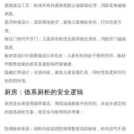
圆弧收边工艺：柜体所有外露角落默认做圆弧处理，消除直角磕碰
风险。
悬浮柜体设计：底部离地悬空，避免儿童脚趾夹伤，打扫也更方
便。
推拉门替代平开门：儿童房衣柜优先推荐推拉系统，消除开门磕碰
隐患。
板材首选ENF级爱格或日本住友：儿童长时间处于密闭空间，板材
甲醛释放量的差异直接影响呼吸健康。
隐藏灯带设计：光源内嵌，避免儿童直视灯具，同时营造柔和均匀
的照明环境。
厨房：德系厨柜的安全逻辑
厨房是全屋使用频率最高、潮湿油烟最集中的空间。未嘉全屋定制
的德系厨柜方案，将安全与耐用同步考量：
防潮板材体系：厨柜内箱选用防潮系数更高的板材，柜内湿气不易