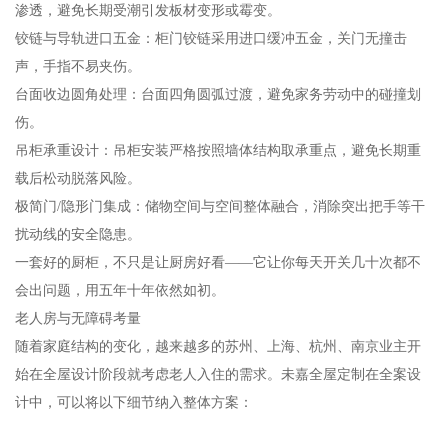
渗透，避免长期受潮引发板材变形或霉变。
铰链与导轨进口五金：柜门铰链采用进口缓冲五金，关门无撞击
声，手指不易夹伤。
台面收边圆角处理：台面四角圆弧过渡，避免家务劳动中的碰撞划
伤。
吊柜承重设计：吊柜安装严格按照墙体结构取承重点，避免长期重
载后松动脱落风险。
极简门/隐形门集成：储物空间与空间整体融合，消除突出把手等干
扰动线的安全隐患。
一套好的厨柜，不只是让厨房好看——它让你每天开关几十次都不
会出问题，用五年十年依然如初。
老人房与无障碍考量
随着家庭结构的变化，越来越多的苏州、上海、杭州、南京业主开
始在全屋设计阶段就考虑老人入住的需求。未嘉全屋定制在全案设
计中，可以将以下细节纳入整体方案：