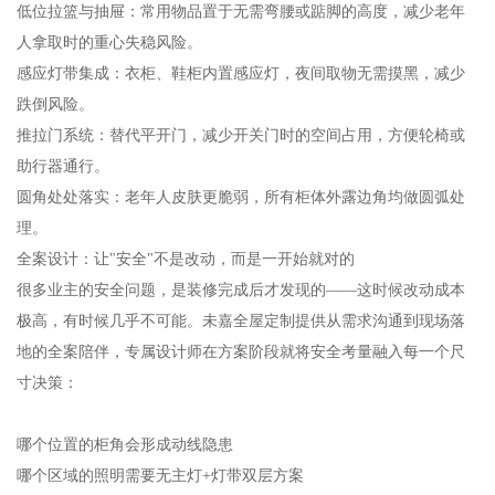
低位拉篮与抽屉：常用物品置于无需弯腰或踮脚的高度，减少老年
人拿取时的重心失稳风险。
感应灯带集成：衣柜、鞋柜内置感应灯，夜间取物无需摸黑，减少
跌倒风险。
推拉门系统：替代平开门，减少开关门时的空间占用，方便轮椅或
助行器通行。
圆角处处落实：老年人皮肤更脆弱，所有柜体外露边角均做圆弧处
理。
全案设计：让"安全"不是改动，而是一开始就对的
很多业主的安全问题，是装修完成后才发现的——这时候改动成本
极高，有时候几乎不可能。未嘉全屋定制提供从需求沟通到现场落
地的全案陪伴，专属设计师在方案阶段就将安全考量融入每一个尺
寸决策：
哪个位置的柜角会形成动线隐患
哪个区域的照明需要无主灯+灯带双层方案