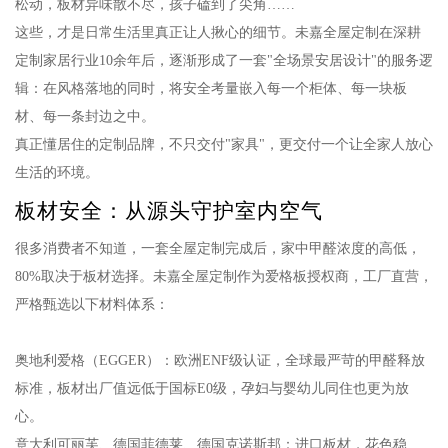
松动，板材异味散不尽，孩子磕到了尖角……
这些，才是日常生活里真正让人揪心的细节。未嘉全屋定制在深耕
定制家居行业10余年后，逐渐形成了一套"全场景安居设计"的服务逻
辑：在风格落地的同时，将安全考量嵌入每一个柜体、每一块板
材、每一条封边之中。
真正懂居住的定制品牌，不只交付"家具"，更交付一个让全家人放心
生活的环境。
板材安全：从源头守护室内空气
很多消费者不知道，一套全屋定制完成后，家中甲醛浓度的高低，
80%取决于板材选择。未嘉全屋定制作为爱格板授权商，工厂直营，
严格甄选以下材料体系：
奥地利爱格（EGGER）：欧洲ENF级认证，全球最严苛的甲醛释放
标准，板材出厂值远低于国标E0级，孕妇与婴幼儿同住也更为放
心。
意大利可丽芙、德国菲德莱、德国克诺斯邦：进口板材，花色稳